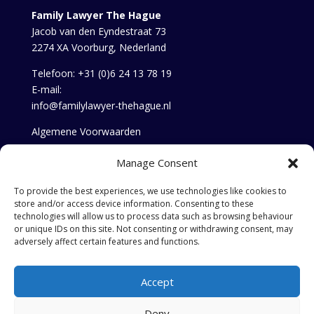
Family Lawyer The Hague
Jacob van den Eyndestraat 73
2274 XA Voorburg, Nederland
Telefoon:
+31 (0)6 24 13 78 19
E-mail:
info@familylawyer-thehague.nl
Algemene Voorwaarden
Privacy statement
Manage Consent
Cookie policy
To provide the best experiences, we use technologies like cookies to
store and/or access device information. Consenting to these
technologies will allow us to process data such as browsing behaviour
or unique IDs on this site. Not consenting or withdrawing consent, may
adversely affect certain features and functions.
Accept
Deny